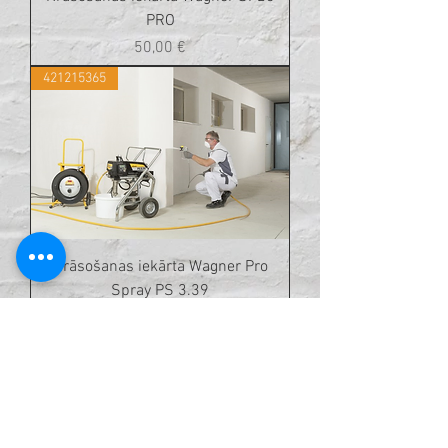
PRO
Cena
50,00 €
421215365
Krāsošanas iekārta Wagner Pro
Spray PS 3.39
Cena
50,00 €
421215420