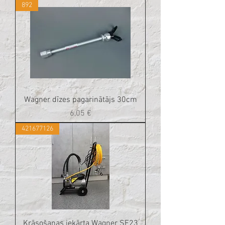
892
Wagner dīzes pagarinātājs 30cm
Cena
6,05 €
421677126
Krāsošanas iekārta Wagner SF23