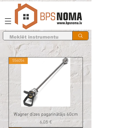
556054
Wagner dīzes pagarinātājs 60cm
Cena
6,05 €