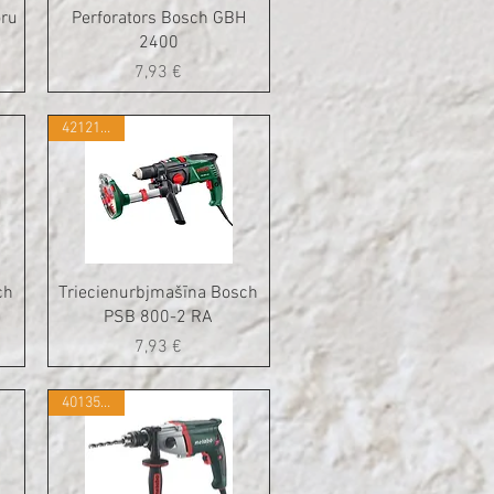
oru
Perforators Bosch GBH
2400
Cena
7,93 €
421215351
ch
Triecienurbjmašīna Bosch
PSB 800-2 RA
Cena
7,93 €
401350249