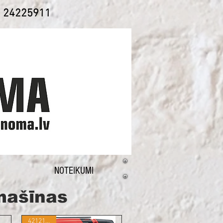
1 24225911
NOTEIKUMI
jmašīnas
421215410