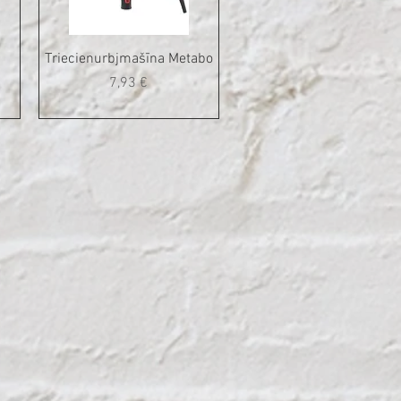
Triecienurbjmašīna Metabo
Cena
7,93 €