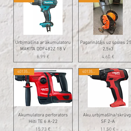
Urbjmašīna ar akumulatoru
Pagarinātājs uz spoles 
MAKITA DDF482Z 18 V
2,5x3
Cena
Cena
6,99 €
4,60 €
401350185
401350215
Akumulatora perforators
Aku.urbjmašīna/skrūvgr
Hilti TE 6 A-22
SF 2-A
Cena
Cena
15,73 €
11,50 €