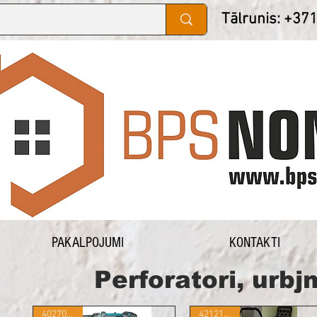
Tālrunis: +37
PAKALPOJUMI
KONTAKTI
Perforatori, urb
402707824
421215370