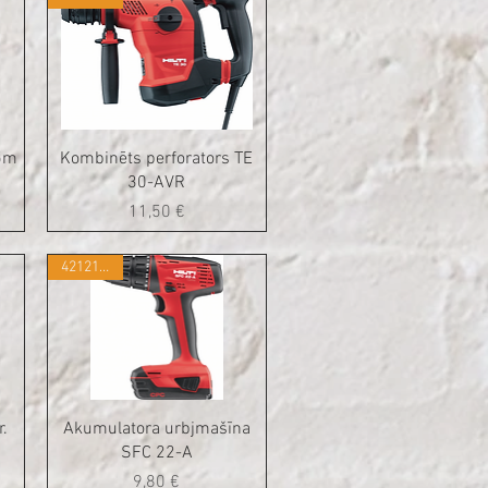
25m
Kombinēts perforators TE
30-AVR
Cena
11,50 €
421215408
.
Akumulatora urbjmašīna
SFC 22-A
Cena
9,80 €