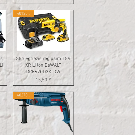
401350241
is
Skrūvgriezis reģipsim 18V
Li
XR Li lon DeWALT
DCF620D2K-QW
Cena
15,50 €
402707828