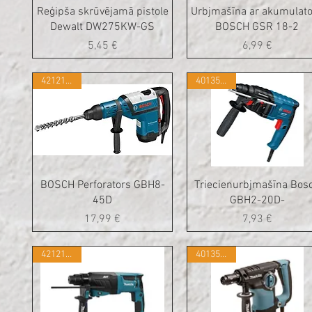
Reģipša skrūvējamā pistole
Urbjmašīna ar akumulat
Dewalt DW275KW-GS
BOSCH GSR 18-2
Cena
Cena
5,45 €
6,99 €
421215352
401350154
BOSCH Perforators GBH8-
Triecienurbjmašīna Bos
45D
GBH2-20D-
Cena
Cena
17,99 €
7,93 €
421215354
401350240