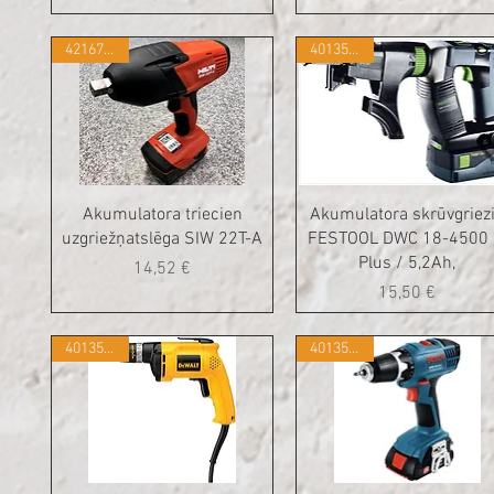
421677099
401350227
Akumulatora triecien
Akumulatora skrūvgriez
uzgriežņatslēga SIW 22T-A
FESTOOL DWC 18-4500 
Plus / 5,2Ah,
Cena
14,52 €
Cena
15,50 €
401350165
401350225