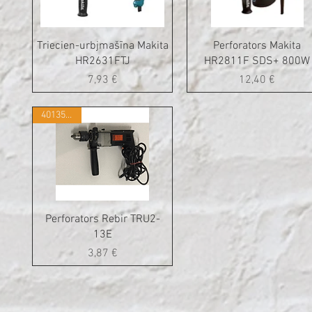
Triecien-urbjmašīna Makita
Perforators Makita
HR2631FTJ
HR2811F SDS+ 800W
Cena
Cena
7,93 €
12,40 €
401350250
Perforators Rebir TRU2-
13E
Cena
3,87 €