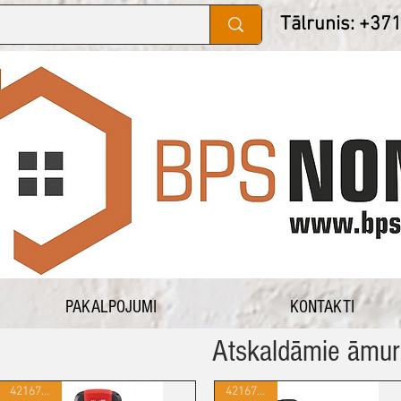
Tālrunis: +37
PAKALPOJUMI
KONTAKTI
Atskaldāmie āmur
421677141
421677154