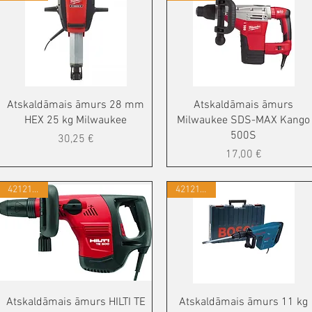
Atskaldāmais āmurs 28 mm
Atskaldāmais āmurs
HEX 25 kg Milwaukee
Milwaukee SDS-MAX Kango
500S
Cena
30,25 €
Cena
17,00 €
421215372
421215349
Atskaldāmais āmurs HILTI TE
Atskaldāmais āmurs 11 kg