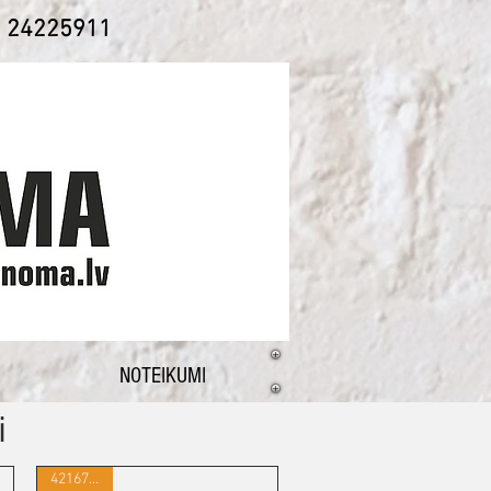
1 24225911
NOTEIKUMI
i
421677131