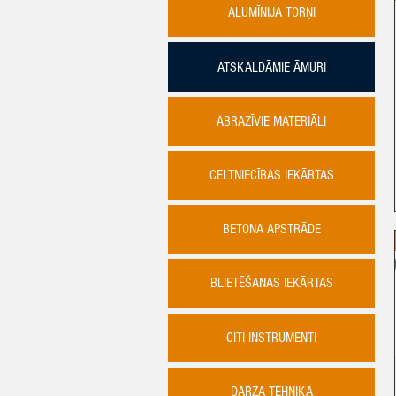
ALUMĪNIJA TORŅI
ATSKALDĀMIE ĀMURI
ABRAZĪVIE MATERIĀLI
CELTNIECĪBAS IEKĀRTAS
BETONA APSTRĀDE
BLIETĒŠANAS IEKĀRTAS
CITI INSTRUMENTI
DĀRZA TEHNIKA