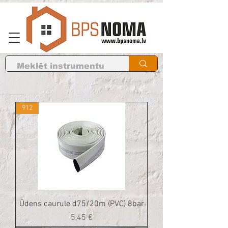
912
Ūdens caurule d75/20m (PVC) 8bar
Cena
5,45 €