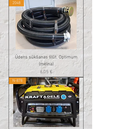
2048
Ūdens sūkšanas šļūt. Optimum
(melna)
Cena
6,05 €
N-878