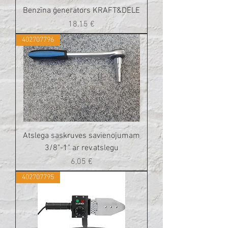
Benzīna ģenerators KRAFT&DELE
Cena
18,15 €
402707796
Atslega saskruves savienojumam
3/8"-1" ar rev.atslegu
Cena
6,05 €
402707795