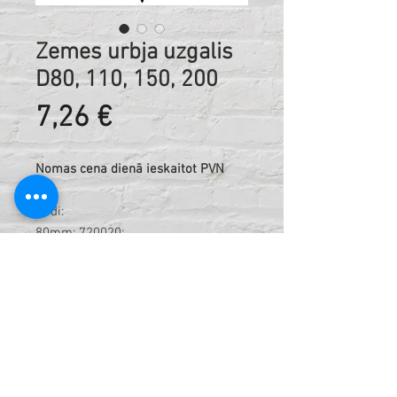
Zemes urbja uzgalis
D80, 110, 150, 200
Cena
7,26 €
Nomas cena dienā ieskaitot PVN
Kodi:
80mm: 720020;
110mm: 720110;
150mm: 720170;
200mm: 720350;
Tehniskā informācija: