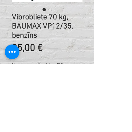
Vibrobliete 70 kg,
BAUMAX VP12/35,
benzīns
Cena
25,00 €
Nomas cena dienā bez PVN
Kods:
421677123
Tehniskā informācija:
Vibroplāksne ir ideāli piemērota masu
sablīvēšanai pamatu laikā un
piebraucamo ceļu, pagalmu