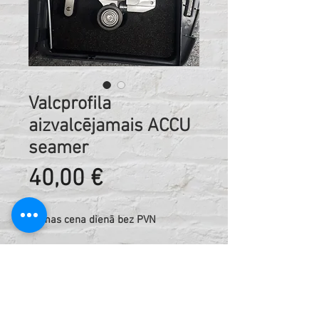
Valcprofila
aizvalcējamais ACCU
seamer
Cena
40,00 €
Nomas cena dienā bez PVN
Piemērots vairākiem materiāliem:
Nerūsējošais tērauds;
Krāsots tērauds;
Alumīnijs, varš, cinks.