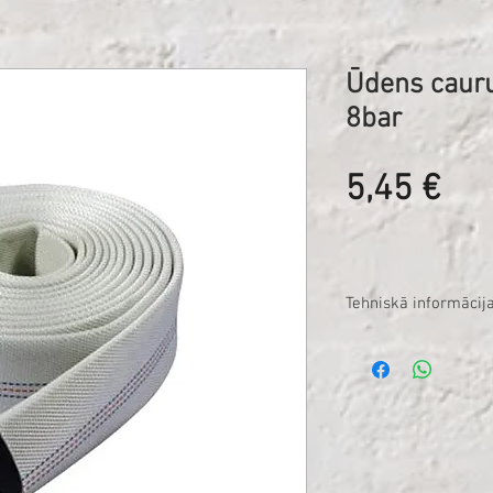
Ūdens caur
8bar
Ce
5,45 €
Tehniskā informācija
Ūdens caurules ūd
d = 75mm;
garums = 20m.