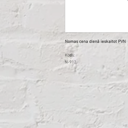
Nomas cena dienā ieskaitot PVN
Kods:
N-912