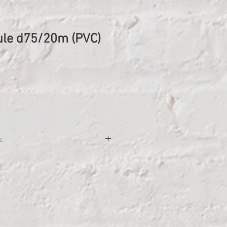
ule d75/20m (PVC)
na
:
ens sūknim;