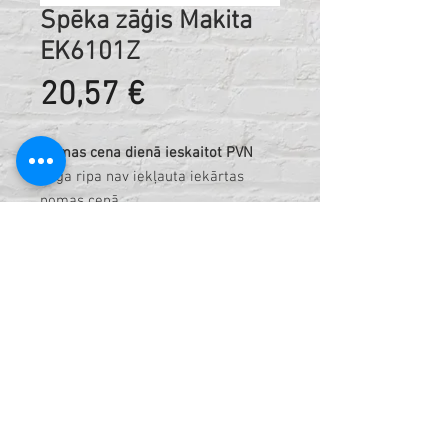
Spēka zāģis Makita
EK6101Z
Cena
20,57 €
Nomas cena dienā ieskaitot PVN
Zāģa ripa nav iekļauta iekārtas
nomas cenā
Kods:
421215396
Tehniskā informācija:
Barošana: benzīns;
Cilindra tilpums, cm³: 60.7;
Diska diametrs, mm: 350;
Griešanas dziļums, mm: 130;