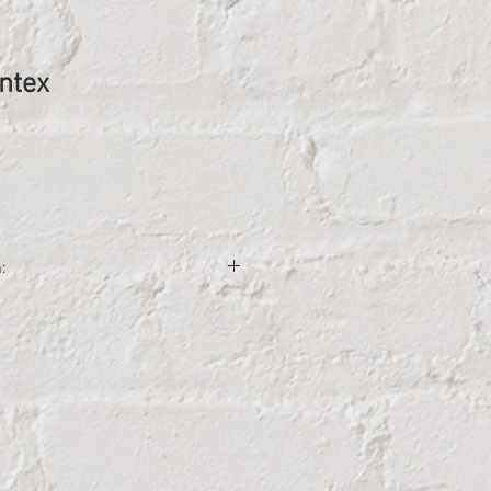
ntex
ena
:
;