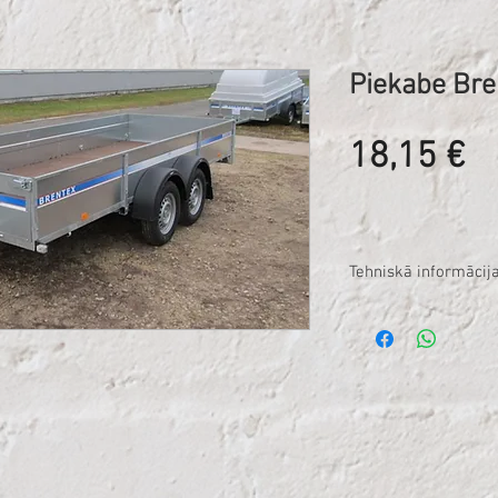
Piekabe Bre
C
18,15 €
Tehniskā informācija
Pilna masa (kg) 750
Pašmasa (kg) 347.