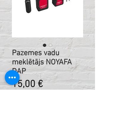
Pazemes vadu
meklētājs NOYAFA
DAP
Cena
15,00 €
Nomas cena dienā ieskaitot PVN
Kods:
402707848