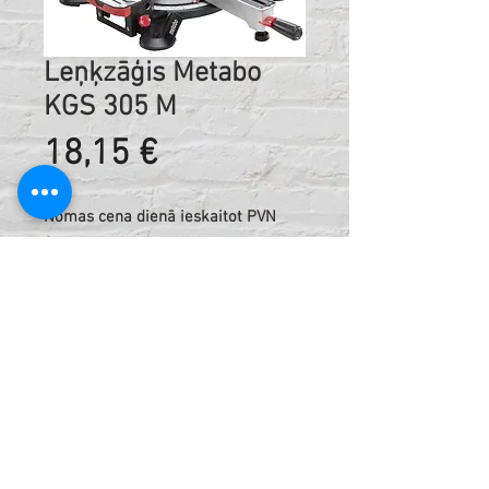
Leņķzāģis Metabo
KGS 305 M
Cena
18,15 €
Nomas cena dienā ieskaitot PVN
Cena norādīta bez diska
Kods:
421215424
Tehniskā informācija:
Izmēri850 x 515 x 615 mm
Maks. griezuma platums 90°/45°305
/ 205 mm