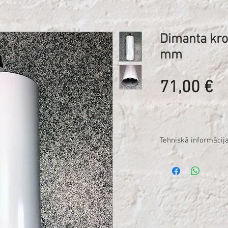
Dimanta kro
mm
C
71,00 €
Tehniskā informācij
Diametrs: 200mm
Segmentu daudzum
Savienojums: 1 1/
Kroņurbja garums
Korpusa biezums: