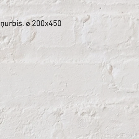
ņurbis, ø 200x450
ena
a
s: 1
4
: 450mm
 2.0mm