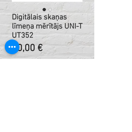
Digitālais skaņas
līmeņa mērītājs UNI-T
UT352
Cena
10,00 €
Nomas cena dienā ieskaitot PVN
Kods:
402707827
Tehniskā informācija:
Trokšņu mērītājs ar datu logera jeb datu
ierakstīšanas funkciju, analogo
izeju, Hold un Min./Max. vērtību
saglabāšanas funkciju, kā arī