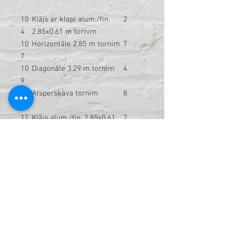
10
Klājs ar klapi alum./fin.
2
4
2.85x0.61 m tornim
10
Horizontāle 2.85 m tornim
7
7
10
Diagonāle 3.29 m tornim
4
9
11
Atsperskava tornim
8
2
11
Klājs alum./fin. 2.85x0.61
2
5
m tornim
11
Ritenis D200mm tornim
4
6
12
Rāmis nesošais 2.0x1.5 m
6
6
tornim
12
Rāmis frontālais 1.0x1.5 m
2
7
tornim
13
Pēda regul. Ar uzgriezni un
4
8
skrūvi