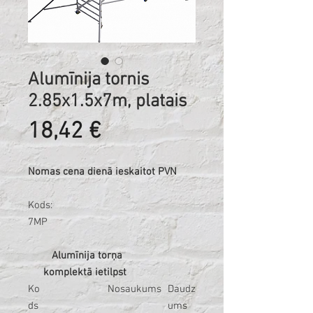
Alumīnija tornis
2.85x1.5x7m, platais
Cena
18,42 €
Nomas cena dienā ieskaitot PVN
Kods:
7MP
Alumīnija torņa
komplektā ietilpst
Ko
Nosaukums
Daudz
ds
ums