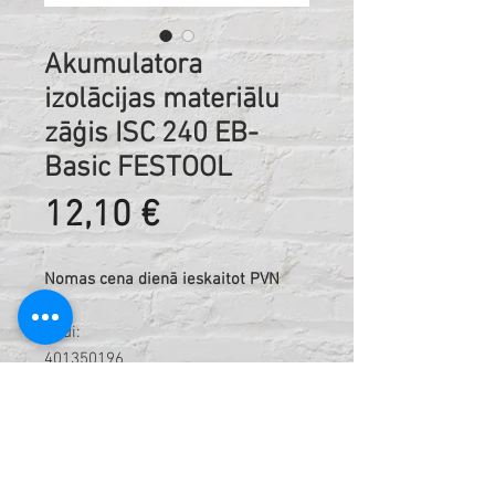
Akumulatora
izolācijas materiālu
zāģis ISC 240 EB-
Basic FESTOOL
Cena
12,10 €
Nomas cena dienā ieskaitot PVN
Kodi:
401350196
421215436
Tehniskā informācija: