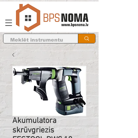
Akumulatora
skrūvgriezis