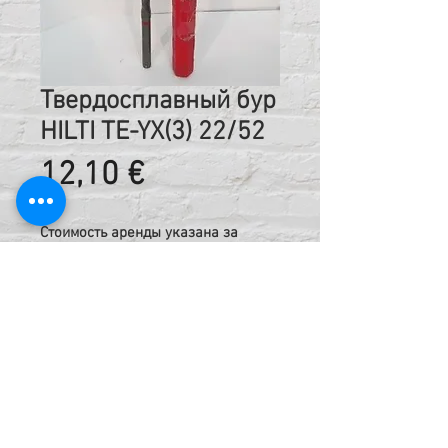
Твердосплавный бур
HILTI TE-YX(3) 22/52
Цена
12,10 €
Стоимость аренды указана за
сутки, включая НДС
Код:
212228922
Техническая информация:
Твердосплавный бур TE-YX (SDS Max) с