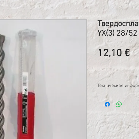
Твердосплав
YX(3) 28/52
Ц
12,10 €
Техническая инфор
Твердосплавный бур
головой для бурения
Хвостовики: TE-Y 
Базовый материал
Кирпичная кладка
Форма головки: С