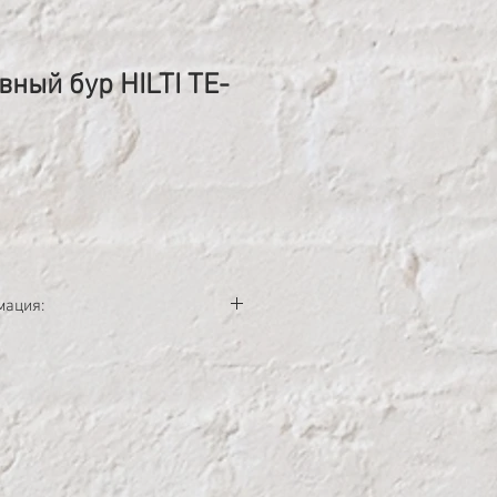
ный бур HILTI TE-
ена
мация:
TE-YX (SDS Max) с твердосплавной
 в армированном бетоне
(SDS Max)
: Армированный бетон, Бетон,
, Кирпич, Известняк
 несколькими режущими кромками.