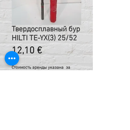
Твердосплавный бур
HILTI TE-YX(3) 25/52
Цена
12,10 €
Стоимость аренды указана за
сутки, включая НДС
Код:
212228825
Техническая информация:
Твердосплавный бур TE-YX (SDS Max)