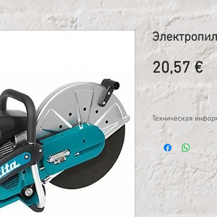
Электропил
Ц
20,57 €
Техническая инфор
Электропитание: 
Объем цилиндра, с
Диаметр диска, мм
Глубина реза, мм: 
Размер центра диск
Мощность, Вт: 320
Объем топливного б
Уровень звукового 