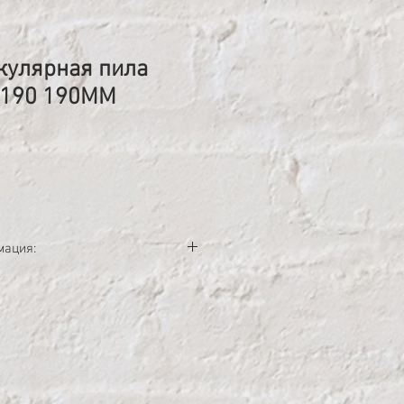
кулярная пила
190 190MM
на
мация:
ость: 1400 B;
ка: 190 мм;
на холостом ходу: 5500 мин-1;
: 30 мм;
5/90° угол: 50/70 мм.