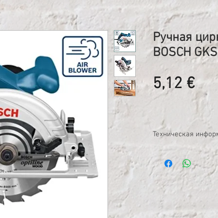
Ручная цир
BOSCH GKS
Це
5,12 €
Техническая инфор
Вес: 4,2 кг;
Вес брутто: 6,23 кг;
Потребляемая мощн
Макс. диаметр дис
Частота вращения 
Диаметр отверстия
Глубина пропила 4