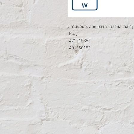
Стоимость аренды указана за с
Код:
421215355
401350158