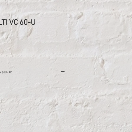
TI VC 60-U
ена
мация:
щный пылесос для влажной уборки
й системой очистки фильтра.
;
ния: 122 л/с.