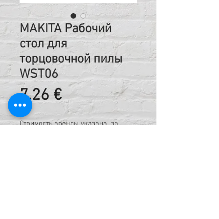
MAKITA Рабочий
стол для
торцовочной пилы
WST06
Цена
7,26 €
Стоимость аренды указана за
сутки, включая НДС
Код:
421215415
Техническая информация: