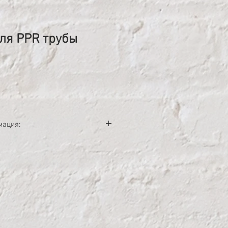
ля PPR трубы
ена
мация:
струкция 230 В;
ература 50-300 ° C;
32 мм;
16, 20, 25, 32;
ящике.