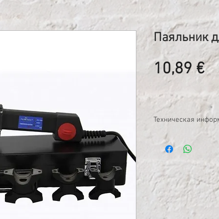
Паяльник д
Ц
10,89 €
Техническая инфор
Очень прочная кон
Мощность 1850Вт;
Регулируемая темп
Диаметр трубы 16-
Диаметр электрода 
В металлическом 