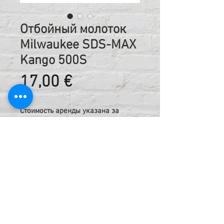
Отбойный молоток
Milwaukee SDS-MAX
Kango 500S
Цена
17,00 €
Стоимость аренды указана за
сутки, включая НДС
Код:
421677154
Техническая информация:
Скорость при напряженном
режиме мягк., об/мин 2200;