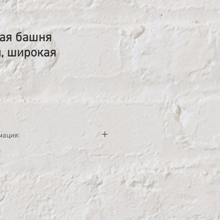
ая башня
м, широкая
ена
мация:
окие алюминиевые башни Альтрад.
, Ширина-1,50м, Высота-8,20,
.