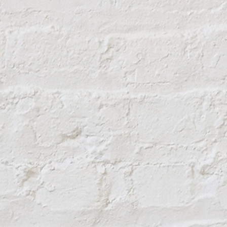
Диаметр диска: 12
самых распростра
Максимальная глу
Безуглеродный дв
три раза (нет кол
поврежден, и нет 
Дисковый тормоз 
обеспечивают доп
Благодаря неболь
инструмент униве
работы в любом р
Более высокая пр
аккумулятора, че
машин с аккумуля
Отделка;
Демонтаж;
Резка и шлифовка 
Для полировки и 
Для резки и шли
материалов;