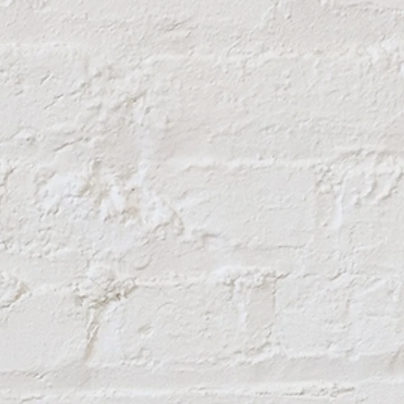
5 мм;
ненных угроз безопасности;
бина реза: 34 мм.
игатель - срок службы увеличен в
лектора, который может быть
необходимости менять уголь);
и автоматическое отключение
олнительную безопасность;
шому и сбалансированному весу
рсален и менее утомителен для
абочем положении;
оизводительность и емкость
м у других угловых шлифовальных
тором;
стали и других материалов;
удаления заусенцев с металла;
фования различных минеральных