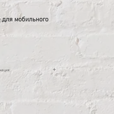
 для мобильного
на
мация: