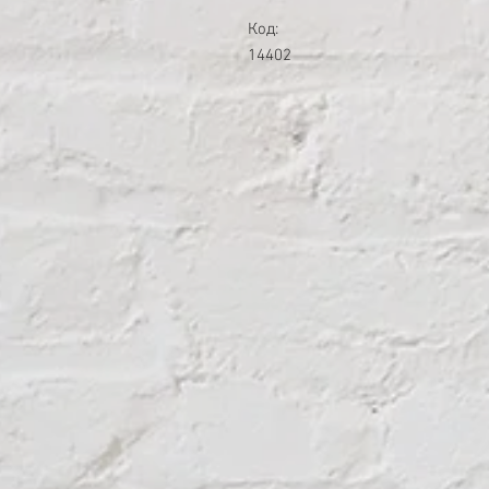
Код:
14402