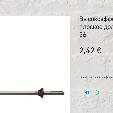
Высокоэффе
плоское дол
36
Це
2,42 €
Техническая инфор
Высокоэффективное у
Max) волнообразной 
долбления в бетоне 
Хвостовики: TE-Y (
Длина: 360 мм;