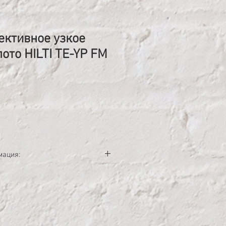
ктивное узкое
ото HILTI TE-YP FM
на
мация:
зкое плоское долото TE-Y (SDS
формы для контролируемого
и кирпичной кладке
SDS Max);