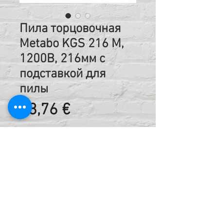
Пила торцовочная
Metabo KGS 216 M,
1200B, 216мм с
подставкой для
пилы
Цена
18,76 €
Стоимость аренды указана за
сутки, включая НДС
Код:
421215415 + 421215342
Техническая информация: