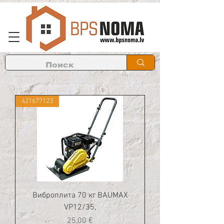
421677123
Виброплита 70 кг BAUMAX
VP12/35,
Цена
25,00 €