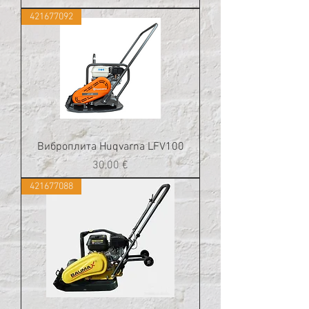
421677092
Виброплита Huqvarna LFV100
Цена
30,00 €
421677088