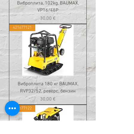
Виброплита, 102kg, BAUMAX,
VP16/46P
Цена
30,00 €
421677121
Виброплита 180 кг BAUMAX,
RVP32/52, реверс, бензин
Цена
30,00 €
421677122