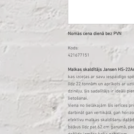
Nomas cena dienā bez PVN
Kods:
421677151
Malkas skaldītājs Jansen HS-22
kas izceļas ar savu iespaidīgo sp
līdz 22 tonnām un aprīkots ar uz
dzinēju, šis sadalītājs ir ideāli p
lietošanai.
Viena no lielākajām šīs ierīces pr
darbināt gan vertikālā, gan horizo
efektīvu malkas skaldīšanu dažādo
baļķus līdz pat 62 cm garumā, pada