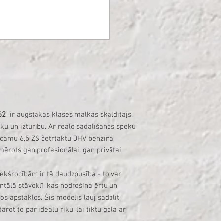
Viena cikla ātrums: 
Sadalīšanas spēks: 22
Sadalīšanas ķīļa garu
Izmēri vertikālā stāvo
Izmēri horizontālā stā
Motoreļļas daudzums: 
Hidrauliskās eļļas dau
Jansen HS-22A62
ir iz
jaudīgu un viegli lietoj
visaugstākās prasības.
A62
ir augstākās klases malkas skaldītājs,
ēku un izturību. Ar reālo sadalīšanas spēku
ticamu 6,5 ZS četrtaktu OHV benzīna
iemērots gan profesionālai, gan privātai
iekšrocībām ir tā daudzpusība - to var
ntālā stāvoklī, kas nodrošina ērtu un
s apstākļos. Šis modelis ļauj sadalīt
rot to par ideālu rīku, lai tiktu galā ar