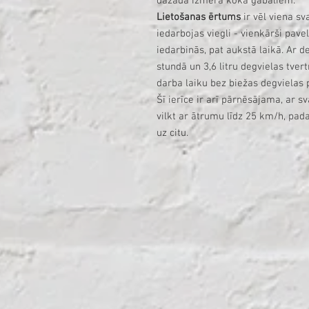
dažāda izmēra koka gabaliem.
Lietošanas ērtums
ir vēl viena sv
iedarbojas viegli - vienkārši pavel
iedarbinās, pat aukstā laikā. Ar d
stundā un 3,6 litru degvielas tvert
darba laiku bez biežas degvielas 
Šī ierīce ir arī pārnēsājama, ar s
vilkt ar ātrumu līdz 25 km/h, pada
uz citu.