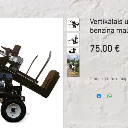
Vertikālais 
benzīna mal
C
75,00 €
Tehniskā informācij
Dzinējs: 6,5 ZS, 4,8 kW
Degviela: Benzīns
Tvertnes tilpums: 3,6 li
Degvielas patēriņš: A
Svars**: Apmēram 270
Vilkšanas ātrums: Ma
Maks. baļķa garums: 