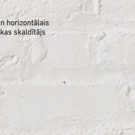
un horizontālais
kas skaldītājs
ena
a
 četrtaktu OHV
tri
pmēram 1-1,2 l/h
 kg (bez šķidrumiem)
ks. 25 km/h
62 cm