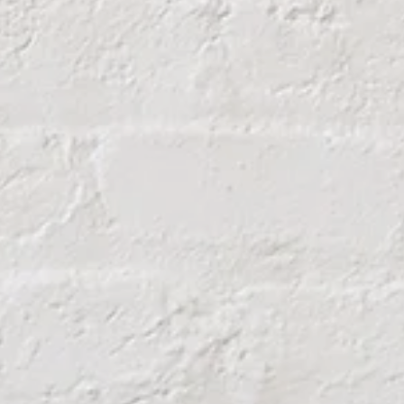
Apmēram 8 sekundes
 tonnas
ms: 30 cm
klī: 218x106x182 cm
voklī: 220x106x128 cm
Apmēram 1 litrs (10W40 vai 15W40)
dzums: Apmēram 9,5 litri (HLP46)
cila izvēle tiem, kas meklē uzticamu,
amu malkas skaldītāju, kas spēj izpildīt