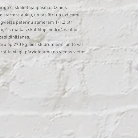
arīga šī skaldītāja īpašība. Dzinējs
c startera auklu, un tas ātri un uzticami
egvielas patēriņu apmēram 1-1,2 litri
ni, šis malkas skaldītājs nodrošina ilgu
papildināšanas.
varu ap 270 kg (bez šķidrumiem), un to var
rot to viegli pārvietojamu no vienas vietas